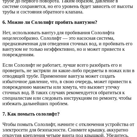
трубе до первого поворота. Таким образом, давление в
системе сохраняется, но его уровень будет зависеть от высоты
трубы и состояния обратного клапана.
6. Можно ли Сололифт пробить вантузом?
Нет, использовать вантуз для пробивания Сололифта
нецелесообразно. Сололифт — это насосная система,
предназначенная для отведения сточных вод, и пробивать его
вантузом не только неэффективно, но и может привести к
повреждениям.
Если Сололифт не работает, лучше всего разобрать его и
проверить, не застряли ли какие-либо предметы в ножах или в
отводящей трубе. Применение вантуза может создать
избыточное давление, что, в свою очередь, может привести к
повреждению манжеты или хомута, что вызовет утечку
сточных вод. В таких случаях рекомендуется обратиться к
специалистам или следовать инструкциям по ремонту, чтобы
избежать дальнейших проблем.
7. Как помыть сололифт?
Чтобы помыть Сололифт, начните с отключения устройства от
электросети для безопасности. Снимите крышку, аккуратно
открутив крепления четыре винта под крышкой. Убедитесь,