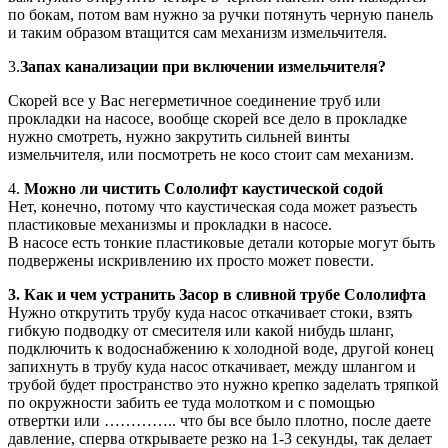
по бокам, потом вам нужно за ручки потянуть черную панель
и таким образом втащится сам механизм измельчителя.
3.
Запах канализации при включении измельчителя?
Скорей все у Вас негерметичное соединение труб или
прокладки на насосе, вообще скорей все дело в прокладке
нужно смотреть, нужно закрутить сильней винты
измельчителя, или посмотреть не косо стоит сам механизм.
4.
Можно ли чистить Сололифт каустической содой
Нет, конечно, потому что каустическая сода может разъесть
пластиковые механизмы и прокладки в насосе.
В насосе есть тонкие пластиковые детали которые могут быть
подвержены искривлению их просто может повести.
3. Как и чем устранить Засор в сливной трубе Сололифта
Нужно открутить трубу куда насос откачивает стоки, взять
гибкую подводку от смесителя или какой нибудь шланг,
подключить к водоснабжению к холодной воде, другой конец
запихнуть в трубу куда насос откачивает, между шлангом и
трубой будет пространство это нужно крепко заделать тряпкой
по окружности забить ее туда молотком и с помощью
отвертки или ………….. что бы все было плотно, после даете
давление, сперва открываете резко на 1-3 секунды, так делает