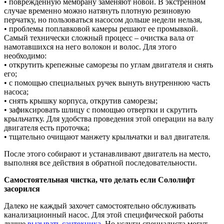
• поврежденную мембрану заменяют новой. В экстренном
случае временно можно натянуть плотную резиновую
перчатку, но пользоваться насосом дольше недели нельзя,
• проблемы поплавковой камеры решают ее промывкой.
Самый технически сложный процесс – очистка вала от
намотавшихся на него волокон и волос. Для этого
необходимо:
• открутить крепежные саморезы по углам двигателя и снять
его;
• с помощью специальных ручек вынуть внутреннюю часть
насоса;
• снять крышку корпуса, открутив саморезы;
• зафиксировать шлицу с помощью отвертки и скрутить
крыльчатку. Для удобства проведения этой операции на валу
двигателя есть проточка;
• тщательно очищают манжету крыльчатки и вал двигателя.
После этого собирают и устанавливают двигатель на место,
выполняя все действия в обратной последовательности.
Самостоятельная чистка, что делать если Сололифт
засорился
Далеко не каждый захочет самостоятельно обслуживать
канализационный насос. Для этой специфической работы
лучше
вызывать сантехника
. Но услуги специалиста могут