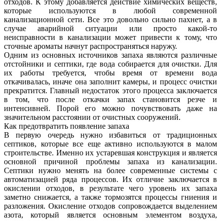
отходов. К этому добавляется действие химических веществ,
которые используются в любой современной
канализационной сети. Все это довольно сильно пахнет, а в
случае аварийной ситуации или просто какой-то
неисправности в канализации может привести к тому, что
сточные ароматы начнут распространяться наружу.
Одним из основных источников запаха являются различные
отстойники и септики, где вода собирается для очистки. Для
их работы требуется, чтобы время от времени вода
откачивалась, иначе она заполнит камеры, и процесс очистки
прекратится. Главный недостаток этого процесса заключается
в том, что после откачки запах становится резче и
интенсивней. Порой его можно почувствовать даже на
значительном расстоянии от очистных сооружений.
Как предотвратить появление запаха
В первую очередь нужно избавиться от традиционных
септиков, которые все еще активно используются в малом
строительстве. Именно их устаревшая конструкция и является
основной причиной проблемы запаха из канализации.
Септики нужно менять на более современные системы с
автоматизацией ряда процессов. Их отличие заключается в
окислении отходов, в результате чего уровень их запаха
заметно снижается, а также тормозятся процессы гниения и
разложения. Окисление отходов сопровождается выделением
азота, который является основным элементом воздуха,