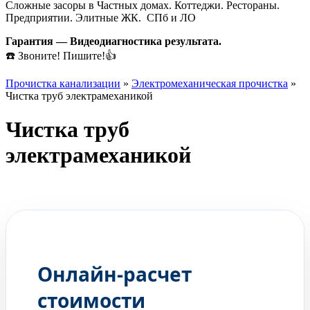
Сложные засоры в Частных домах. Коттеджи. Рестораны.
Предприятии. Элитные ЖК. СПб и ЛО
Гарантия — Видеодиагностика результата.
☎️ Звоните! Пишите!👍
Прочистка канализации
»
Электромеханическая прочистка
»
Чистка труб электрамеханикой
Чистка труб
электрамеханикой
ГЛЕБ
Ваш мастер по прочистке
Онлайн-расчет
стоимости