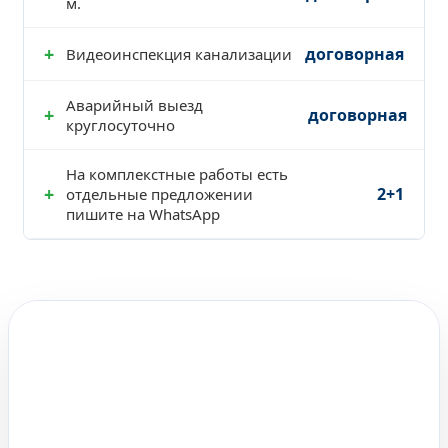
м.
☎ +7921-940-60-60 Глеб
+
договорная
Видеоинспекция канализации
☎ +7921-940-60-60 Глеб
Аварийный выезд
+
договорная
круглосуточно
☎ +7921-940-60-60 Глеб
На комплекстные работы есть
☎ +7921-940-60-60 Глеб
+
2+1
отдельные предложении
пишите на WhatsApp