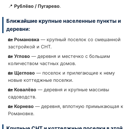
📍
Рублёво / Пугарево
.
Ближайшие крупные населенные пункты и
деревни:
🏡
Романовка
— крупный поселок со смешанной
застройкой и СНТ.
🏡
Углово
— деревня и местечко с большим
количеством частных домов.
Прочистка
🏡
Щеглово
— поселок и прилегающие к нему
засоров
новые коттеджные поселки.
канализации
🏡
Ковалёво
— деревня и крупные массивы
садоводств.
🏡
Корнево
— деревня, вплотную примыкающая к
Романовке.
Крупные СНТ и коттеджные поселки в этой