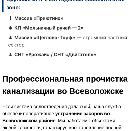
Аварийный
зоне:
выезд
🌲
Массив «Приютино»
прочистка
между
🌲
КП «Мельничный ручей — 2»
колодцами
🌲
Массив «Щеглово-Торф»
— огромный частный
Промывка
сектор.
уличной
🌲
СНТ «Урожай» / СНТ «Двигатель»
канализации
на заводе
Профессиональная прочистка
канализации во Всеволожске
Если система водоотведения дала сбой, наша служба
обеспечит оперативное
устранение засоров во
Всеволожском районе
. Мы работаем с объектами
любой сложности, гарантируя восстановление полной