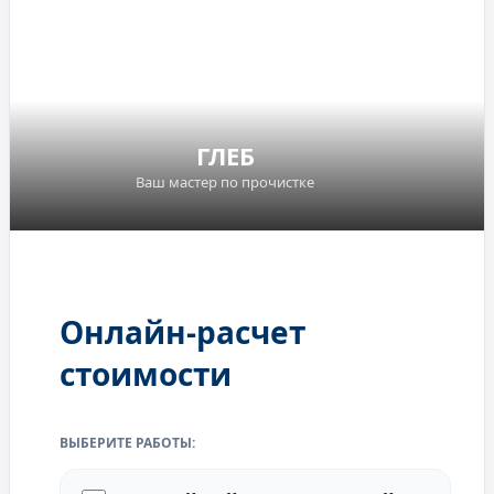
ГЛЕБ
Ваш мастер по прочистке
Онлайн-расчет
служба
стоимости
прочистки
труб
ВЫБЕРИТЕ РАБОТЫ: