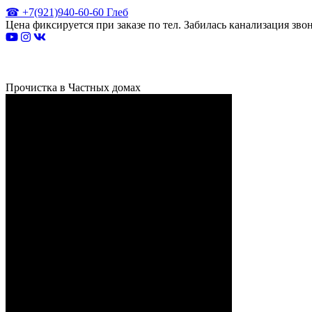
☎ +7(921)940-60-60 Глеб
Цена фиксируется при заказе по тел. Забилась канализация зв
Прочистка в Частных домах