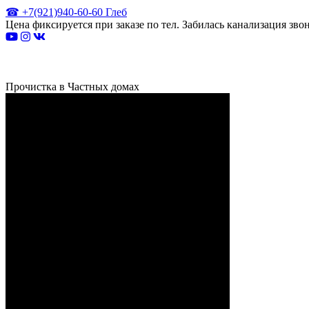
☎ +7(921)940-60-60 Глеб
Цена фиксируется при заказе по тел. Забилась канализация зв
Прочистка в Частных домах