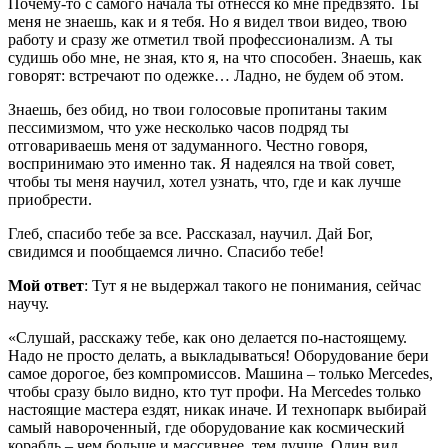
Почему-то с самого начала ты отнесся ко мне предвзято. Ты
меня не знаешь, как и я тебя. Но я видел твои видео, твою
работу и сразу же отметил твой профессионализм. А ты
судишь обо мне, не зная, кто я, на что способен. Знаешь, как
говорят: встречают по одежке… Ладно, не будем об этом.
Знаешь, без обид, но твои голосовые пропитаны таким
пессимизмом, что уже несколько часов подряд ты
отговариваешь меня от задуманного. Честно говоря,
воспринимаю это именно так. Я надеялся на твой совет,
чтобы ты меня научил, хотел узнать, что, где и как лучше
приобрести.
Глеб, спасибо тебе за все. Рассказал, научил. Дай Бог,
свидимся и пообщаемся лично. Спасибо тебе!
Мой ответ
: Тут я не выдержал такого не понимания, сейчас
научу.
«Слушай, расскажу тебе, как оно делается по-настоящему.
Надо не просто делать, а выкладываться! Оборудование бери
самое дорогое, без компромиссов. Машина – только Mercedes,
чтобы сразу было видно, кто тут профи. На Mercedes только
настоящие мастера ездят, никак иначе. И технопарк выбирай
самый навороченный, где оборудование как космический
корабль – чем больше и массивнее, тем лучше. Один вид