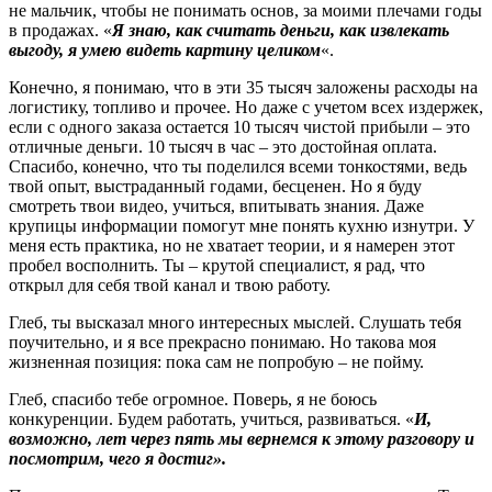
не мальчик, чтобы не понимать основ, за моими плечами годы
в продажах. «
Я знаю, как считать деньги, как извлекать
выгоду, я умею видеть картину целиком
«.
Конечно, я понимаю, что в эти 35 тысяч заложены расходы на
логистику, топливо и прочее. Но даже с учетом всех издержек,
если с одного заказа остается 10 тысяч чистой прибыли – это
отличные деньги. 10 тысяч в час – это достойная оплата.
Спасибо, конечно, что ты поделился всеми тонкостями, ведь
твой опыт, выстраданный годами, бесценен. Но я буду
смотреть твои видео, учиться, впитывать знания. Даже
крупицы информации помогут мне понять кухню изнутри. У
меня есть практика, но не хватает теории, и я намерен этот
пробел восполнить. Ты – крутой специалист, я рад, что
открыл для себя твой канал и твою работу.
Глеб, ты высказал много интересных мыслей. Слушать тебя
поучительно, и я все прекрасно понимаю. Но такова моя
жизненная позиция: пока сам не попробую – не пойму.
Глеб, спасибо тебе огромное. Поверь, я не боюсь
конкуренции. Будем работать, учиться, развиваться. «
И,
возможно, лет через пять мы вернемся к этому разговору и
посмотрим, чего я достиг».