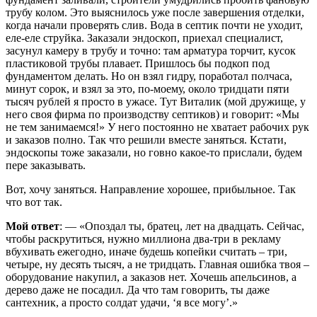
трубу колом. Это выяснилось уже после завершения отделки,
когда начали проверять слив. Вода в септик почти не уходит,
еле-еле струйка. Заказали эндоскоп, приехал специалист,
засунул камеру в трубу и точно: там арматура торчит, кусок
пластиковой трубы плавает. Пришлось бы подкоп под
фундаментом делать. Но он взял гидру, поработал полчаса,
минут сорок, и взял за это, по-моему, около тридцати пяти
тысяч рублей я просто в ужасе. Тут Виталик (мой дружище, у
него своя фирма по производству септиков) и говорит: «Мы
не тем занимаемся!» У него постоянно не хватает рабочих рук
и заказов полно. Так что решили вместе заняться. Кстати,
эндоскопы тоже заказали, но говно какое-то прислали, будем
пере заказывать.
Вот, хочу заняться. Направление хорошее, прибыльное. Так
что вот так.
Мой ответ
: — «Опоздал ты, братец, лет на двадцать. Сейчас,
чтобы раскрутиться, нужно миллиона два-три в рекламу
вбухивать ежегодно, иначе будешь копейки считать – три,
четыре, ну десять тысяч, а не тридцать. Главная ошибка твоя –
оборудование накупил, а заказов нет. Хочешь апельсинов, а
дерево даже не посадил. Да что там говорить, ты даже
сантехник, а просто солдат удачи, ‘я все могу’.»