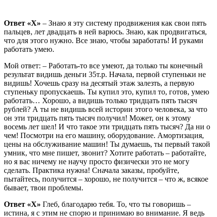
Ответ «Х»
– Знаю я эту систему продвижения как свои пять
пальцев, лет двадцать в ней варюсь. Знаю, как продвигаться,
что для этого нужно. Все знаю, чтобы заработать! И руками
работать умею.
Мой ответ: – Работать-то все умеют, да только ты конечный
результат видишь деньги 35т.р. Начала, первой ступеньки не
видишь! Хочешь сразу на десятый этаж залезть, а первую
ступеньку пропускаешь. Ты купил это, купил то, готов, умею
работать… Хорошо, а видишь только тридцать пять тысяч
рублей? А ты не видишь всей истории этого человека, за что
он эти тридцать пять тысяч получил! Может, он к этому
восемь лет шел! И что такое эти тридцать пять тысяч? Да ни о
чем! Посмотри на его машину, оборудование. Амортизация,
цены на обслуживание машин! Ты думаешь, ты первый такой
умник, что мне пишет, звонит? Хотите работать – работайте,
но я вас ничему не научу просто физически это не могу
сделать. Практика нужна! Сначала заказы, пробуйте,
пытайтесь, получится – хорошо, не получится – что ж, всякое
бывает, твои проблемы.
Ответ «Х»
Глеб, благодарю тебя. То, что ты говоришь –
истина, я с этим не спорю и принимаю во внимание. Я ведь