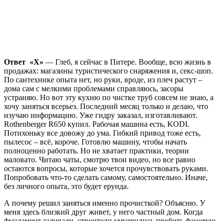
Ответ «Х»
— Глеб, я сейчас в Питере. Вообще, всю жизнь в
продажах: магазины туристического снаряжения и, секс-шоп.
По сантехнике опыта нет, но руки, вроде, из плеч растут –
дома сам с мелкими проблемами справляюсь, засоры
устраняю. Но вот эту кухню по чистке труб совсем не знаю, а
хочу заняться всерьез. Последний месяц только и делаю, что
изучаю информацию. Уже гидру заказал, изготавливают.
Rothenberger R650 купил. Рабочая машина есть, KODI.
Потихоньку все довожу до ума. Гибкий привод тоже есть,
пылесос – всё, короче. Готовлю машину, чтобы начать
полноценно работать. Но не хватает практики, теории
маловато. Читаю чаты, смотрю твои видео, но все равно
остаются вопросы, которые хочется прочувствовать руками.
Попробовать что-то сделать самому, самостоятельно. Иначе,
без личного опыта, это будет ерунда.
А почему решил заняться именно прочисткой? Объясню. У
меня здесь близкий друг живет, у него частный дом. Когда
фундамент заливали, строители умудрились пробить фановую