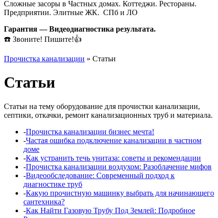
Сложные засоры в Частных домах. Коттеджи. Рестораны.
Предприятии. Элитные ЖК. СПб и ЛО
Гарантия — Видеодиагностика результата.
☎️ Звоните! Пишите!👍
Прочистка канализации
»
Статьи
Статьи
Статьи на тему оборудование для прочистки канализации,
септики, откачки, ремонт канализационных труб и материала.
‑
Прочистка канализации бизнес мечта!
‑
Частая ошибка подключение канализации в частном
доме
‑
Как устранить течь унитаза: советы и рекомендации
‑
Прочистка канализации воздухом: Разоблачение мифов
‑
Видеообследование: Современный подход к
диагностике труб
‑
Какую прочистную машинку выбрать для начинающего
сантехника?
‑
Как Найти Газовую Трубу Под Землей: Подробное