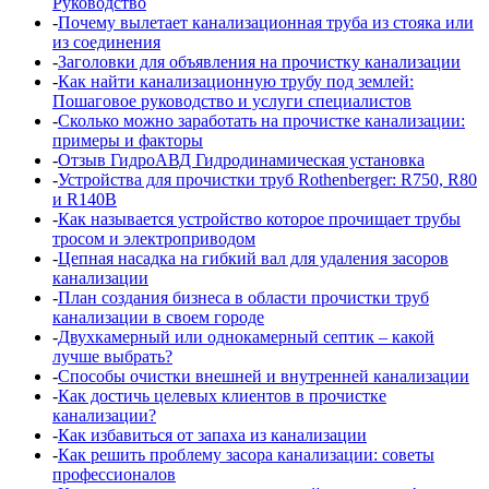
Руководство
‑
Почему вылетает канализационная труба из стояка или
из соединения
‑
Заголовки для объявления на прочистку канализации
‑
Как найти канализационную трубу под землей:
Пошаговое руководство и услуги специалистов
‑
Сколько можно заработать на прочистке канализации:
примеры и факторы
‑
Отзыв ГидроАВД Гидродинамическая установка
‑
Устройства для прочистки труб Rothenberger: R750, R80
и R140B
‑
Как называется устройство которое прочищает трубы
тросом и электроприводом
‑
Цепная насадка на гибкий вал для удаления засоров
канализации
‑
План создания бизнеса в области прочистки труб
канализации в своем городе
‑
Двухкамерный или однокамерный септик – какой
лучше выбрать?
‑
Способы очистки внешней и внутренней канализации
‑
Как достичь целевых клиентов в прочистке
канализации?
‑
Как избавиться от запаха из канализации
‑
Как решить проблему засора канализации: советы
профессионалов