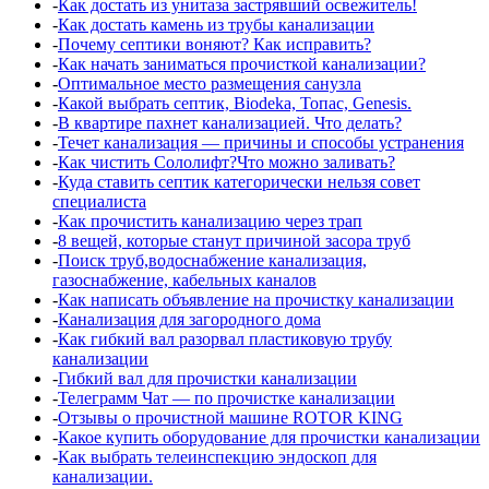
‑
Как достать из унитаза застрявший освежитель!
‑
Как достать камень из трубы канализации
‑
Почему септики воняют? Как исправить?
‑
Как начать заниматься прочисткой канализации?
‑
Оптимальное место размещения санузла
‑
Какой выбрать септик, Biodeka, Топас, Genesis.
‑
В квартире пахнет канализацией. Что делать?
‑
Течет канализация — причины и способы устранения
‑
Как чистить Сололифт?Что можно заливать?
‑
Куда ставить септик категорически нельзя совет
специалиста
‑
Как прочистить канализацию через трап
‑
8 вещей, которые станут причиной засора труб
‑
Поиск труб,водоснабжение канализация,
газоснабжение, кабельных каналов
‑
Как написать объявление на прочистку канализации
‑
Канализация для загородного дома
‑
Как гибкий вал разорвал пластиковую трубу
канализации
‑
Гибкий вал для прочистки канализации
‑
Телеграмм Чат — по прочистке канализации
‑
Отзывы о прочистной машине ROTOR KING
‑
Какое купить оборудование для прочистки канализации
‑
Как выбрать телеинспекцию эндоскоп для
канализации.